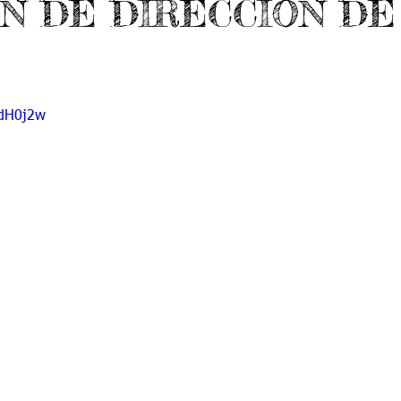
N DE DIRECCION DE
do 7 -1
Grado 7 -2
Grado 8 -1
Grado 8 -2
do 10 -1
Grado 10 -2
Grado 11
9dH0j2w
portes