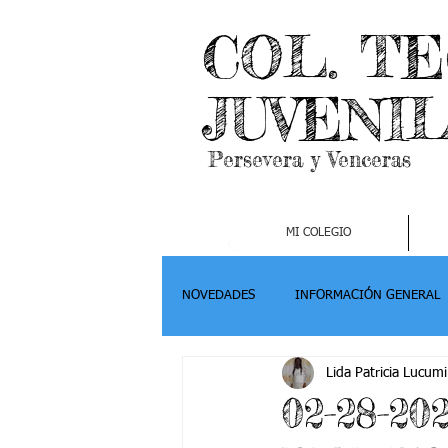
COL. T
JUVENI
Persevera y Venceras
MI COLEGIO
NOVEDADES
INFORMACIÓN GENERAL
Lida Patricia Lucumi
Grado 2
Grado 3
Grado 4-
02-28-2