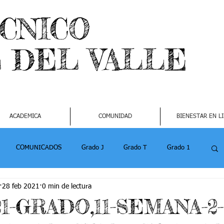
ECNICO
L DEL VALLE
ACADEMICA
COMUNIDAD
BIENESTAR EN L
COMUNICADOS
Grado J
Grado T
Grado 1
28 feb 2021
0 min de lectura
1
Grado 4-2
Grado 5 -1
Grado 5 -2
021-GRADO,11-SEMANA-2-