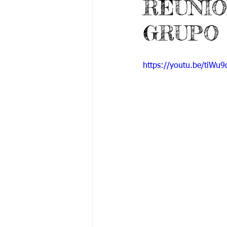
REUNIO
Grado 6 -1
Grado 6 -2
Gra
GRUPO
Grado 9 -1
Grado 9 -2
Gra
https://youtu.be/tiWu
PSICOLOGÍA INSTITUCIONAL
De