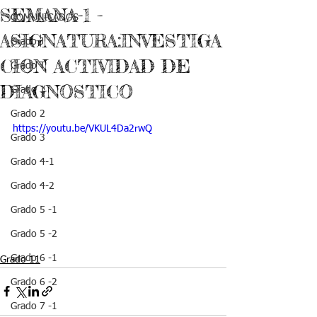
SEMANA-1 -
COMUNICADOS
ASIGNATURA:INVESTIGA
Grado J
CION ACTIVIDAD DE
Grado T
DIAGNOSTICO
Grado 1
Grado 2
https://youtu.be/VKUL4Da2rwQ
Grado 3
Grado 4-1
Grado 4-2
Grado 5 -1
Grado 5 -2
Grado 6 -1
Grado 11
Grado 6 -2
Grado 7 -1