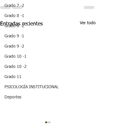
Grado 7 -2
Grado 8 -1
Ver todo
Entradas recientes
Grado 8 -2
Grado 9 -1
Grado 9 -2
Grado 10 -1
Grado 10 -2
Grado 11
PSICOLOGÍA INSTITUCIONAL
Deportes
¡HOLA! NO TE
QUEDES SIN 