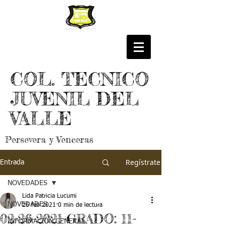
COL. TECNICO
JUVENIL DEL
VALLE
Persevera y Venceras
Regístrate
Entrada
NOVEDADES
Lida Patricia Lucumi
NOVEDADES
26 feb 2021
0 min de lectura
02-26-2021-GRADO: 11-
INFORMACIÓN GENERAL