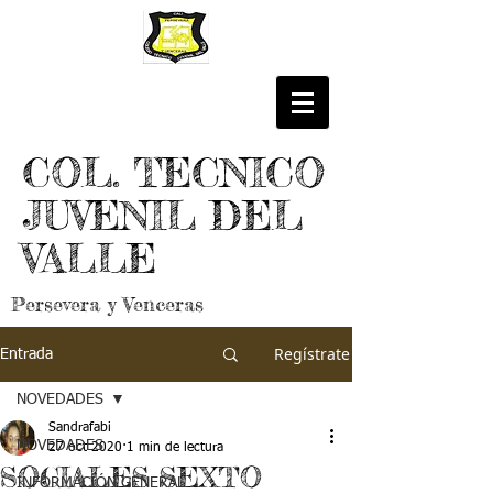
COL. TECNICO
JUVENIL DEL
VALLE
Persevera y Venceras
Regístrate
Entrada
NOVEDADES
Sandrafabi
NOVEDADES
27 oct 2020
1 min de lectura
SOCIALES SEXTO
INFORMACIÓN GENERAL