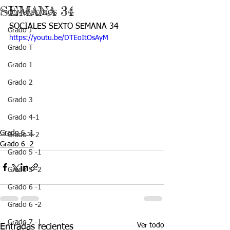
SEMANA 34
COMUNICADOS
SOCIALES SEXTO SEMANA 34
Grado J
https://youtu.be/DTEoItOsAyM
Grado T
Grado 1
Grado 2
Grado 3
Grado 4-1
Grado 6 -1
Grado 4-2
Grado 6 -2
Grado 5 -1
Grado 5 -2
Grado 6 -1
Grado 6 -2
Grado 7 -1
Ver todo
Entradas recientes