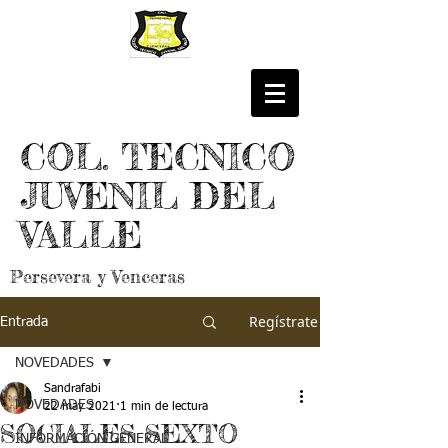
COL. TECNICO
JUVENIL DEL
VALLE
Persevera y Venceras
Regístrate
Entrada
NOVEDADES
Sandrafabi
NOVEDADES
22 may 2021
1 min de lectura
SOCIALES SEXTO
INFORMACIÓN GENERAL