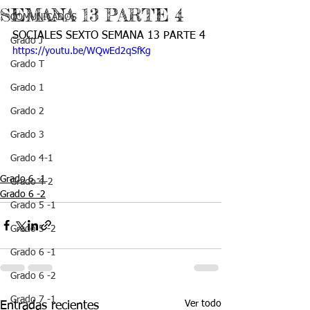
SEMANA 13 PARTE 4
COMUNICADOS
SOCIALES SEXTO SEMANA 13 PARTE 4
Grado J
https://youtu.be/WQwEd2qSfKg
Grado T
Grado 1
Grado 2
Grado 3
Grado 4-1
Grado 6 -1
Grado 4-2
Grado 6 -2
Grado 5 -1
Grado 5 -2
Grado 6 -1
Grado 6 -2
Grado 7 -1
Ver todo
Entradas recientes