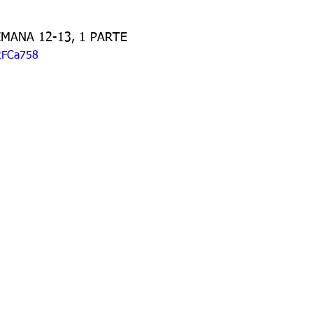
do 7 -1
Grado 7 -2
Grado 8 -1
Grado 8 -2
MANA 12-13, 1 PARTE
2FCa758
do 10 -1
Grado 10 -2
Grado 11
portes