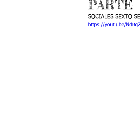
PARTE
Grado 6 -1
Grado 6 -2
Gra
SOCIALES SEXTO SE
https://youtu.be/NdBq
Grado 9 -1
Grado 9 -2
Gra
PSICOLOGÍA INSTITUCIONAL
De