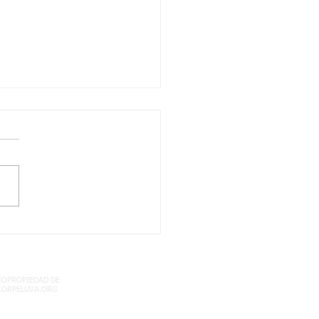
, 05/08/2021 QUIMICA
ABLA PERIODICA
RCITACIÓN- SEMANA
COPROPIEDAD DE
CORPELUVA.ORG