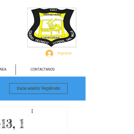
Ingresar
INEA
CONTACTANOS
Inicia sesión/ Regístrate
3, 1