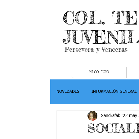
COL. T
JUVENI
Persevera y Venceras
MI COLEGIO
NOVEDADES
INFORMACIÓN GENERAL
Sandrafabi
22 may
Grado 2
Grado 3
Grado 4-
SOCIAL