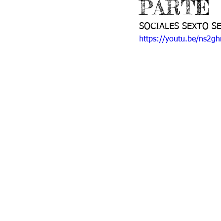
PARTE
Grado 6 -1
Grado 6 -2
Gra
SOCIALES SEXTO S
https://youtu.be/ns2
Grado 9 -1
Grado 9 -2
Gra
PSICOLOGÍA INSTITUCIONAL
De