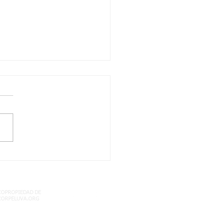
, 05/08/2021 QUIMICA
ABLA PERIODICA
RCITACIÓN- SEMANA
COPROPIEDAD DE
CORPELUVA.ORG