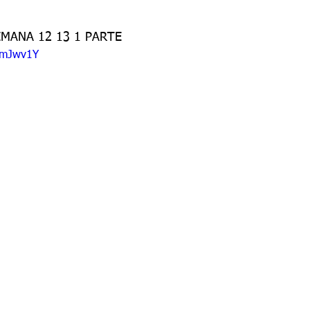
do 7 -1
Grado 7 -2
Grado 8 -1
Grado 8 -2
EMANA 12 13 1 PARTE
ghmJwv1Y
do 10 -1
Grado 10 -2
Grado 11
portes