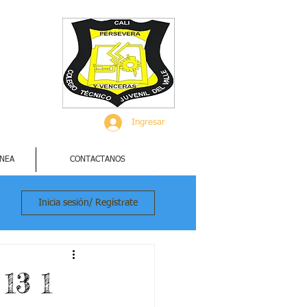
Ingresar
INEA
CONTACTANOS
Inicia sesión/ Regístrate
13 1