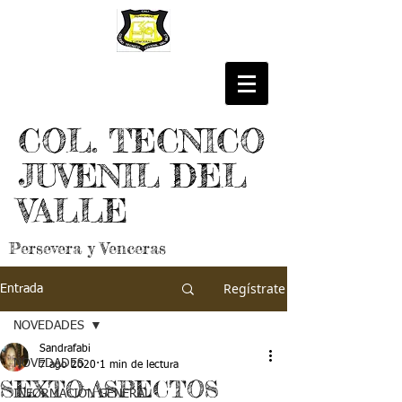
COL. TECNICO
JUVENIL DEL
VALLE
Persevera y Venceras
Regístrate
Entrada
NOVEDADES
Sandrafabi
NOVEDADES
7 ago 2020
1 min de lectura
SEXTO-ASPECTOS
INFORMACIÓN GENERAL