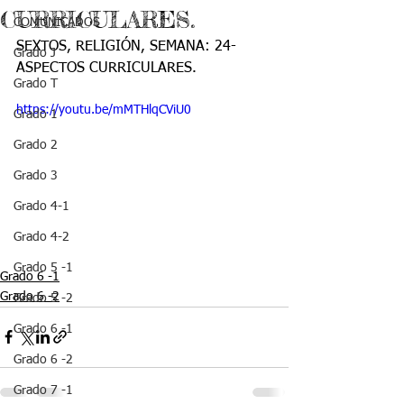
CURRICULARES.
COMUNICADOS
SEXTOS, RELIGIÓN, SEMANA: 24- 
Grado J
ASPECTOS CURRICULARES.
Grado T
https://youtu.be/mMTHlqCViU0
Grado 1
Grado 2
Grado 3
Grado 4-1
Grado 4-2
Grado 5 -1
Grado 6 -1
Grado 6 -2
Grado 5 -2
Grado 6 -1
Grado 6 -2
Grado 7 -1