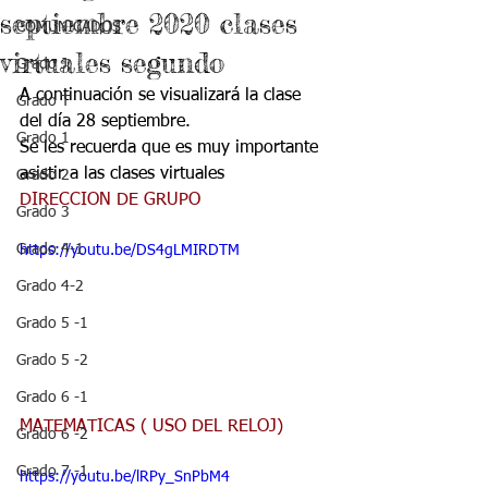
septiembre 2020 clases
COMUNICADOS
virtuales segundo
Grado J
A continuación se visualizará la clase 
Grado T
del día 28 septiembre.
Grado 1
Se les recuerda que es muy importante 
asistir a las clases virtuales
Grado 2
DIRECCION DE GRUPO
Grado 3
Grado 4-1
https://youtu.be/DS4gLMIRDTM
Grado 4-2
Grado 5 -1
Grado 5 -2
Grado 6 -1
MATEMATICAS ( USO DEL RELOJ)
Grado 6 -2
Grado 7 -1
https://youtu.be/lRPy_SnPbM4