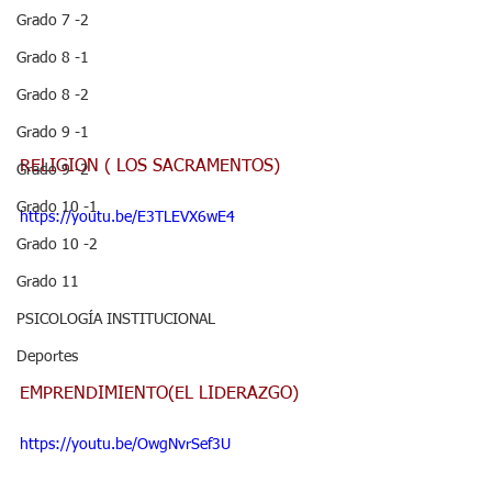
Grado 7 -2
Grado 8 -1
Grado 8 -2
Grado 9 -1
RELIGION ( LOS SACRAMENTOS)
Grado 9 -2
Grado 10 -1
https://youtu.be/E3TLEVX6wE4
Grado 10 -2
Grado 11
PSICOLOGÍA INSTITUCIONAL
Deportes
EMPRENDIMIENTO(EL LIDERAZGO)
https://youtu.be/OwgNvrSef3U