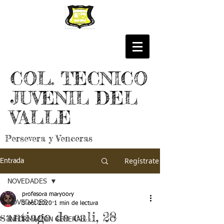
COL. TECNICO
JUVENIL DEL
VALLE
Persevera y Venceras
Regístrate
Entrada
NOVEDADES
profesora maryoory
NOVEDADES
3 oct 2020
1 min de lectura
santiago de cali, 28
INFORMACIÓN GENERAL