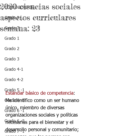
2020 ciencias sociales
COMUNICADOS
aspectos curriculares
Grado J
semana: 23
Grado T
Grado 1
Grado 2
Grado 3
Grado 4-1
Grado 4-2
Grado 5 -1
Estándar básico de competencia
:
Me identifico como un ser humano 
Grado 5 -2
único, miembro de diversas 
Grado 6 -1
organizaciones sociales y políticas
Grado 6 -2
necesarias para el bienestar y el 
desarrollo personal y comunitario; 
Grado 7 -1