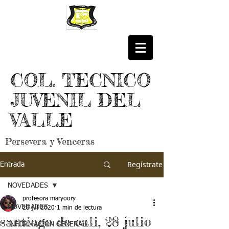
COL. TECNICO
JUVENIL DEL
VALLE
Persevera y Venceras
Regístrate
Entrada
NOVEDADES
profesora maryoory
NOVEDADES
28 jul 2020
1 min de lectura
santiago de cali, 28 julio
INFORMACIÓN GENERAL