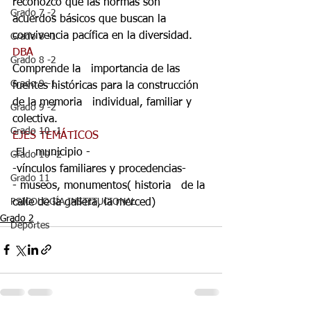
reconozco que las normas son
Grado 7 -2
acuerdos básicos que buscan la 
convivencia pacífica en la diversidad.
Grado 8 -1
DBA
Grado 8 -2
Comprende la   importancia de las 
Grado 9 -1
fuentes históricas para la construcción 
de la memoria   individual, familiar y 
Grado 9 -2
colectiva.
Grado 10 -1
EJES TEMÁTICOS 
.El   municipio -
Grado 10 -2
-vínculos familiares y procedencias-
Grado 11
- museos, monumentos( historia   de la 
calle de la gallera, la merced)
PSICOLOGÍA INSTITUCIONAL
Grado 2
Deportes