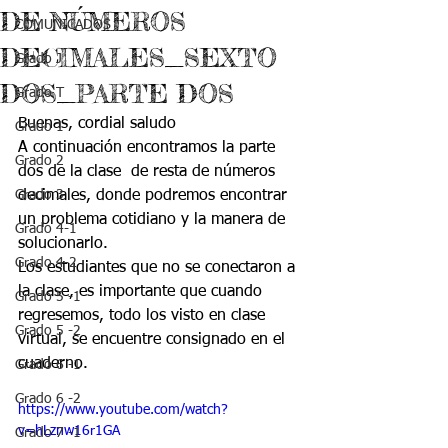
DE NÚMEROS
COMUNICADOS
DECIMALES_SEXTO
Grado J
DOS_PARTE DOS
Grado T
Buenas, cordial saludo 
Grado 1
A continuación encontramos la parte 
Grado 2
dos de la clase  de resta de números 
Grado 3
decimales, donde podremos encontrar 
un problema cotidiano y la manera de 
Grado 4-1
solucionarlo.
Grado 4-2
Los estudiantes que no se conectaron a 
la clase, es importante que cuando 
Grado 5 -1
regresemos, todo los visto en clase 
Grado 5 -2
virtual, se encuentre consignado en el 
cuaderno. 
Grado 6 -1
Grado 6 -2
https://www.youtube.com/watch?
v=hLznw16r1GA
Grado 7 -1