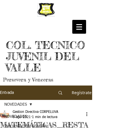
COL. TECNICO
JUVENIL DEL
VALLE
Persevera y Venceras
Regístrate
Entrada
NOVEDADES
Gestion Directiva CORPELUVA
NOVEDADES
6 ago 2021
1 min de lectura
MATEMÁTICAS_RESTA
INFORMACIÓN GENERAL