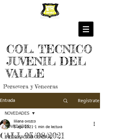
COL. TECNICO
JUVENIL DEL
VALLE
Persevera y Venceras
Regístrate
Entrada
NOVEDADES
liliana orozco
NOVEDADES
5 ago 2021
1 min de lectura
CALI, 05/08/2021
INFORMACIÓN GENERAL