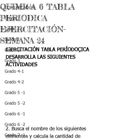
QUIMICA 6 TABLA
COMUNICADOS
PERIODICA
Grado J
EJERCITACIÓN-
Grado T
SEMANA 24
Grado 1
EJERCITACIÓN TABLA PERÍODOÇICA
Grado 2
DESARROLLA LAS SIGUIENTES 
Grado 3
ACTIVIDADES
Grado 4-1
Grado 4-2
Grado 5 -1
Grado 5 -2
Grado 6 -1
Grado 6 -2
2. Busca el nombre de los siguientes 
Grado 7 -1
elementos y calcula la cantidad de 