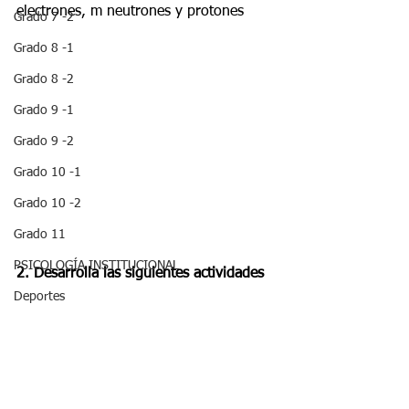
electrones, m neutrones y protones
Grado 7 -2
Grado 8 -1
Grado 8 -2
Grado 9 -1
Grado 9 -2
Grado 10 -1
Grado 10 -2
Grado 11
PSICOLOGÍA INSTITUCIONAL
2. Desarrolla las siguientes actividades
Deportes