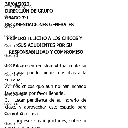
30/04/2020
COMUNICADOS
DIRECCIÓN DE GRUPO
Grado J
GRADO:7-1
RECOMENDACIONES GENERALES
Grado T
Grado 1
PRIMERO FELICITO A LOS CHICOS Y  
SUS ACUDIENTES POR SU 
Grado 2
RESPONSABILIDAD Y COMPROMISO
Grado 3
Grado 4-1
1.  Recuerden registrar virtualmente su 
asistencia por lo menos dos días a la 
Grado 4-2
semana
Grado 5 -1
2.  Los chicos que aun no han llenado 
la encuesta por favor llenarla.
Grado 5 -2
3.  Estar pendiente de su horario de 
Grado 6 -1
clase, y aprovechar este espacio para 
Grado 6 -2
aclarar con cada 
     profesor sus inquietudes, sobre lo 
Grado 7 -1