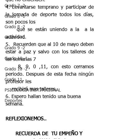
que no entienden.
Grado 7 -2
4. Levantarse temprano y participar de 
la jornada de deporte todos los días, 
Grado 8 -1
son pocos los 
Grado 8 -2
    que se están uniendo a la  a la 
actividad.
Grado 9 -1
5.  Recuerden que al 10 de mayo deben 
Grado 9 -2
estar a paz y salvo con los talleres de 
Grado 10 -1
las semanas 7 
    8, 9, 0 ,11, con esto cerramos 
Grado 10 -2
periodo. Despues de esta fecha ningún 
Grado 11
profesor les 
    recibirá mas talleres.
PSICOLOGÍA INSTITUCIONAL
6. Espero hallan tenido una buena 
Deportes
semana.
REFLEXIONEMOS..
RECUERDA DE  TU EMPEÑO Y 