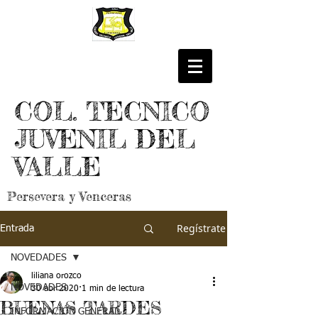
COL. TECNICO
JUVENIL DEL
VALLE
Persevera y Venceras
Regístrate
Entrada
NOVEDADES
liliana orozco
NOVEDADES
30 abr 2020
1 min de lectura
BUENAS TARDES
INFORMACIÓN GENERAL