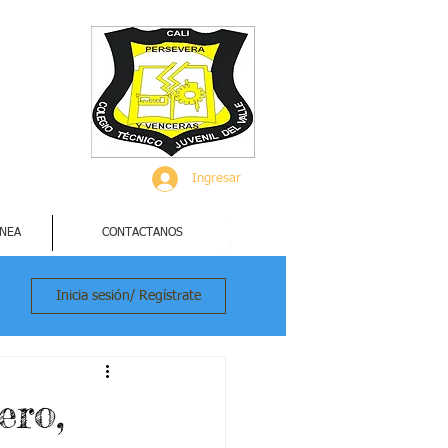
Ingresar
INEA
CONTACTANOS
Inicia sesión/ Regístrate
ero,