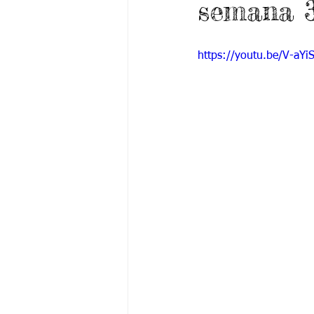
semana 
Grado 6 -1
Grado 6 -2
Gra
https://youtu.be/V-aY
Grado 9 -1
Grado 9 -2
Gra
PSICOLOGÍA INSTITUCIONAL
De