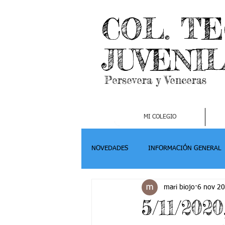
COL. T
JUVENI
Persevera y Venceras
MI COLEGIO
NOVEDADES
INFORMACIÓN GENERAL
mari biojo
6 nov 2
Grado 2
Grado 3
Grado 4-
5/11/2020