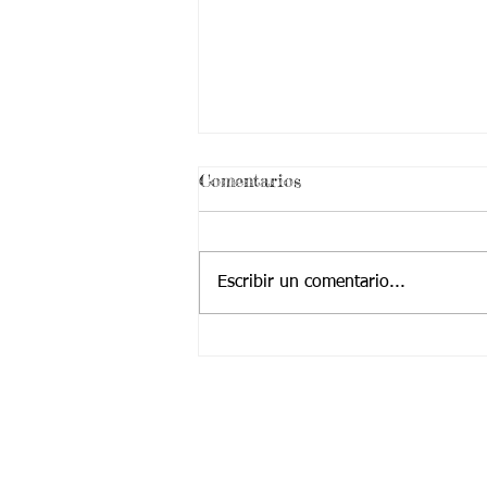
Comentarios
Escribir un comentario...
28/06/2021 Aspectos
curriculares Tercer Período
Grado Tercero Semana 20
Contactanos a:
Teléfono: (2) 4374904 – (2) 4224455
Cel / Whatsapp: +57 323 2225252
​Correo Principal:
Cotjuvalle@hotmail.com