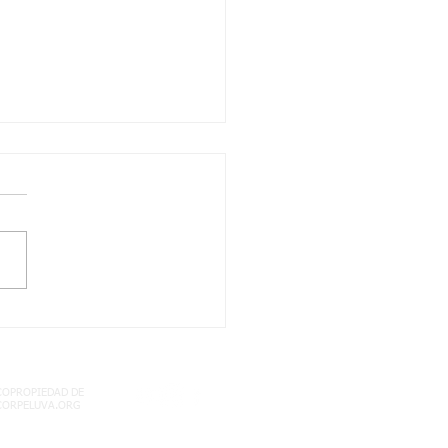
LA! NO TE QUEDES
 LEER ESTA
ORTANTE
ORMACION
COPROPIEDAD DE
CORPELUVA.ORG