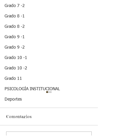
Grado 7 -2
Grado 8 -1
Grado 8 -2
Grado 9 -1
Grado 9 -2
Grado 10 -1
Grado 10 -2
Grado 11
PSICOLOGÍA INSTITUCIONAL
¡ VEN HABLEMOS UN
¡HOLA! NO TE
Deportes
RATICO DE
QUEDES SIN 
SEXUALIDAD !
ESTA IMPOR
INFORMACION
Comentarios