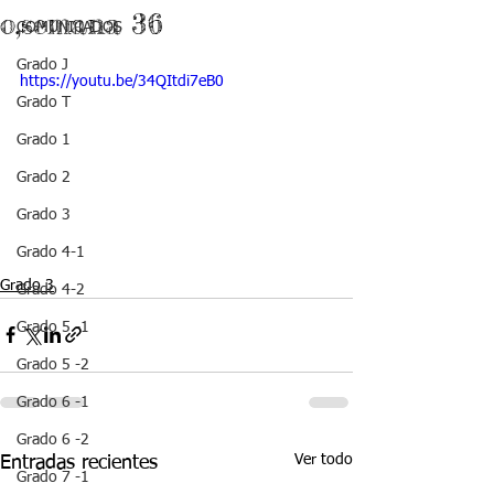
o,semana 36
COMUNICADOS
Grado J
https://youtu.be/34QItdi7eB0
Grado T
Grado 1
Grado 2
Grado 3
Grado 4-1
Grado 3
Grado 4-2
Grado 5 -1
Grado 5 -2
Grado 6 -1
Grado 6 -2
Ver todo
Entradas recientes
Grado 7 -1