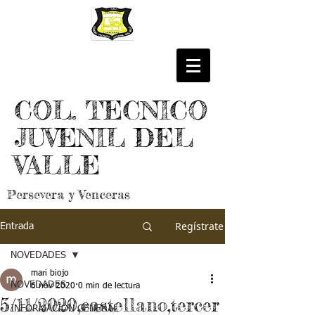
COL. TECNICO
JUVENIL DEL
VALLE
Persevera y Venceras
Regístrate
Entrada
NOVEDADES
mari biojo
NOVEDADES
6 nov 2020
0 min de lectura
5/11/2020,castellano,tercer
INFORMACIÓN GENERAL