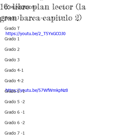
16: libro plan lector (la
COMUNICADOS
gran barca-capitulo 2)
Grado J
Grado T
https://youtu.be/2_T5YxGCOJ0
Grado 1
Grado 2
Grado 3
Grado 4-1
Grado 4-2
https://youtu.be/57WfWmkpNz8
Grado 5 -1
Grado 5 -2
Grado 6 -1
Grado 6 -2
Grado 7 -1