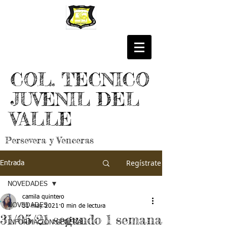
COL. TECNICO
JUVENIL DEL
VALLE
Persevera y Venceras
Regístrate
Entrada
NOVEDADES
camila quintero
NOVEDADES
31 may 2021
0 min de lectura
31/05/21 segundo 1 semana
INFORMACIÓN GENERAL