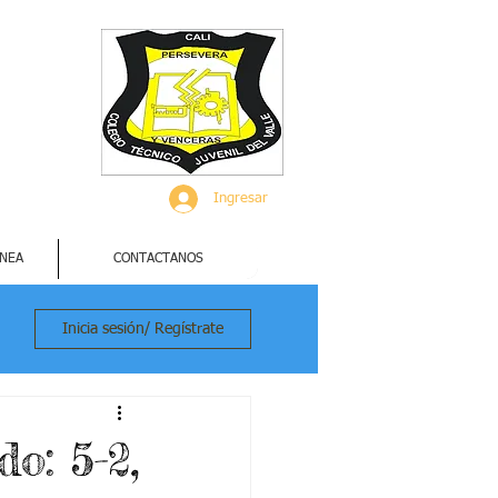
Ingresar
INEA
CONTACTANOS
Inicia sesión/ Regístrate
o: 5-2,