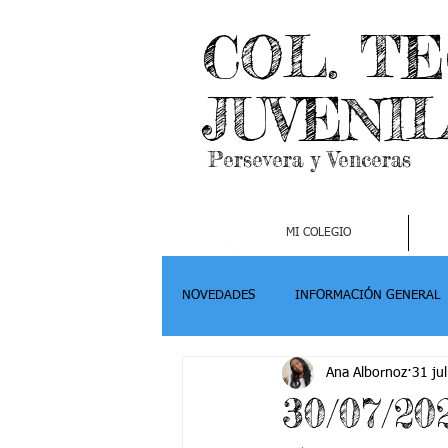
COL. T
JUVENI
Persevera y Venceras
MI COLEGIO
NOVEDADES
INFORMACIÓN GENERAL
Ana Albornoz
31 ju
Grado 2
Grado 3
Grado 4-
30/07/20