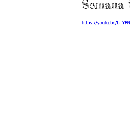
Semana 2
Grado 6 -1
Grado 6 -2
Gra
https://youtu.be/b_Y
Grado 9 -1
Grado 9 -2
Gra
PSICOLOGÍA INSTITUCIONAL
De