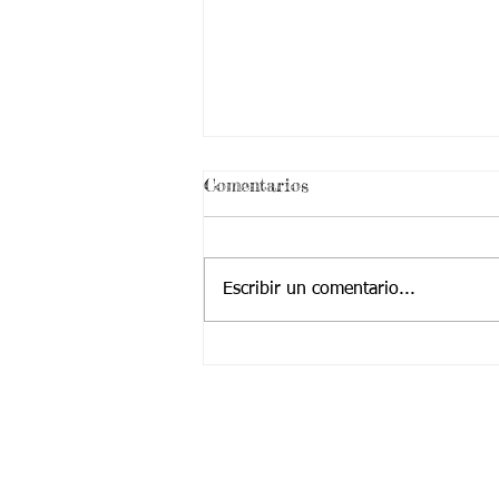
¡ VEN HABLEMOS UN
Comentarios
RATICO DE SEXUALIDAD
!
Escribir un comentario...
Contactanos a:
Teléfono: (2) 4374904 – (2) 4224455
Cel / Whatsapp: +57 323 2225252
​Correo Principal:
Cotjuvalle@hotmail.com