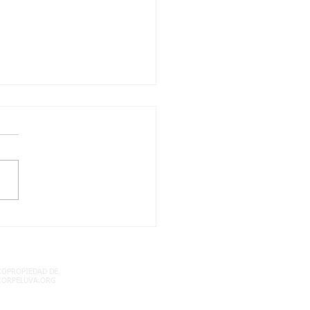
/2021 quinto dos
les: territorio
mbiano semana 17
COPROPIEDAD DE
CORPELUVA.ORG