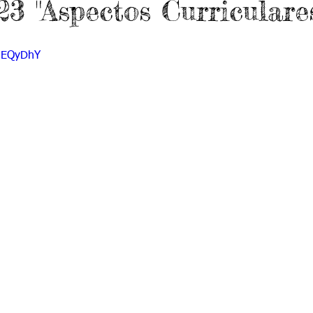
3 "Aspectos Curriculares
do 7 -1
Grado 7 -2
Grado 8 -1
Grado 8 -2
FNEQyDhY
do 10 -1
Grado 10 -2
Grado 11
portes