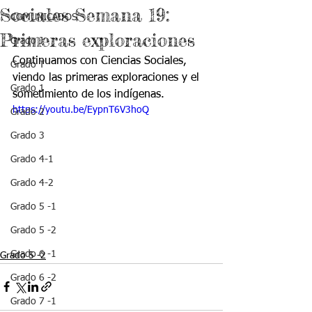
Sociales Semana 19:
COMUNICADOS
Primeras exploraciones
Grado J
Continuamos con Ciencias Sociales, 
Grado T
viendo las primeras exploraciones y el 
Grado 1
sometimiento de los indígenas.
https://youtu.be/EypnT6V3hoQ
Grado 2
Grado 3
Grado 4-1
Grado 4-2
Grado 5 -1
Grado 5 -2
Grado 6 -1
Grado 5 -2
Grado 6 -2
Grado 7 -1