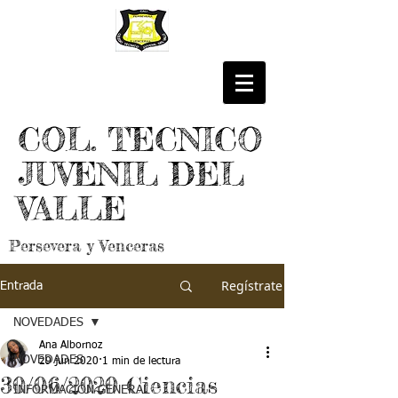
COL. TECNICO
JUVENIL DEL
VALLE
Persevera y Venceras
Regístrate
Entrada
NOVEDADES
Ana Albornoz
NOVEDADES
29 jun 2020
1 min de lectura
30/06/2020 Ciencias
INFORMACIÓN GENERAL