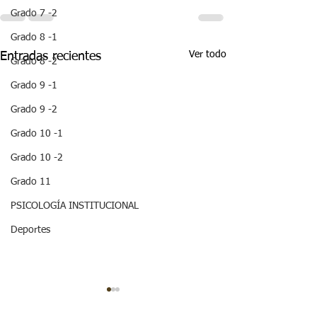
Grado 7 -2
Grado 8 -1
Ver todo
Entradas recientes
Grado 8 -2
Grado 9 -1
Grado 9 -2
Grado 10 -1
Grado 10 -2
Grado 11
PSICOLOGÍA INSTITUCIONAL
Deportes
¡HOLA! NO TE
QUEDES SIN LEER