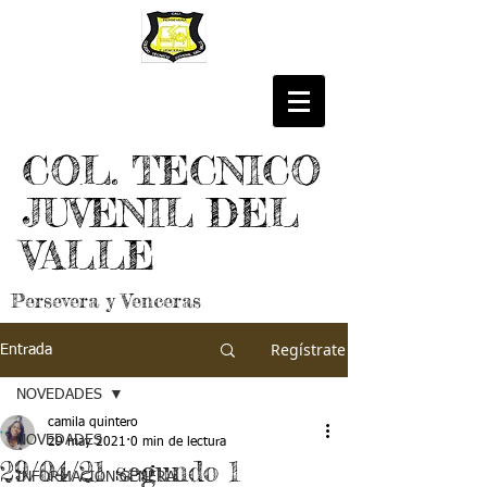
COL. TECNICO
JUVENIL DEL
VALLE
Persevera y Venceras
Regístrate
Entrada
NOVEDADES
camila quintero
NOVEDADES
29 may 2021
0 min de lectura
29/04/21 segundo 1
INFORMACIÓN GENERAL