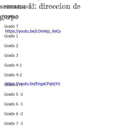
semana 11: direccion de
COMUNICADOS
gurpo
Grado J
Grado T
https://youtu.be/LOnV6p_0eCo
Grado 1
Grado 2
Grado 3
Grado 4-1
Grado 4-2
https://youtu.be/EngaCPqtqYU
Grado 5 -1
Grado 5 -2
Grado 6 -1
Grado 6 -2
Grado 7 -1