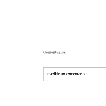
Comentarios
Escribir un comentario...
28/06/21 ciencias sociales
segundo 1 semana 20:
aspectos curriculares
Contactanos a: