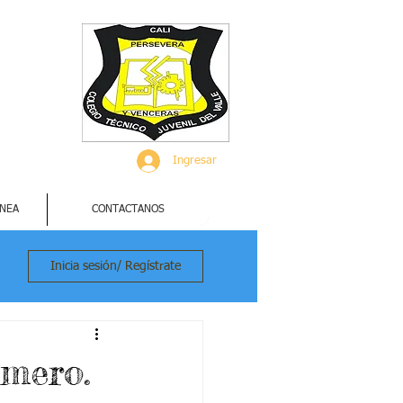
Ingresar
INEA
CONTACTANOS
Inicia sesión/ Regístrate
imero.