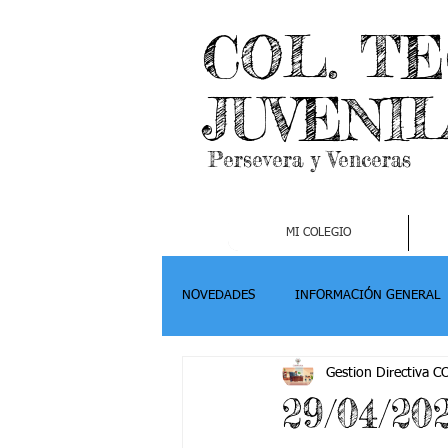
COL. T
JUVENI
Persevera y Venceras
MI COLEGIO
NOVEDADES
INFORMACIÓN GENERAL
Gestion Directiva 
Grado 2
Grado 3
Grado 4-
29/04/202