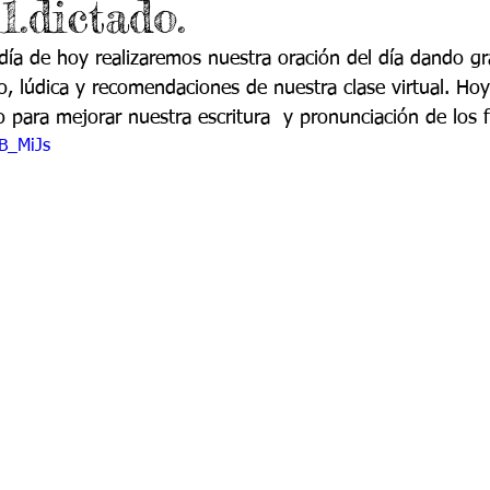
1.dictado.
do 7 -1
Grado 7 -2
Grado 8 -1
Grado 8 -2
 día de hoy realizaremos nuestra oración del día dando gr
do, lúdica y recomendaciones de nuestra clase virtual. Ho
do 10 -1
Grado 10 -2
Grado 11
io para mejorar nuestra escritura  y pronunciación de los
dB_MiJs
portes