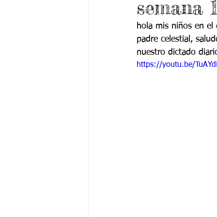
semana 1
Grado 6 -1
Grado 6 -2
Gra
hola mis niños en el
padre celestial, salu
Grado 9 -1
Grado 9 -2
Gra
nuestro dictado diar
https://youtu.be/TuAY
PSICOLOGÍA INSTITUCIONAL
De