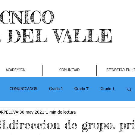
ECNICO
L DEL VALLE
ACADEMICA
COMUNIDAD
BIENESTAR EN L
COMUNICADOS
Grado J
Grado T
Grado 1
CORPELUVA
30 may 2021
1 min de lectura
1
Grado 4-2
Grado 5 -1
Grado 5 -2
1.direccion de grupo. pr