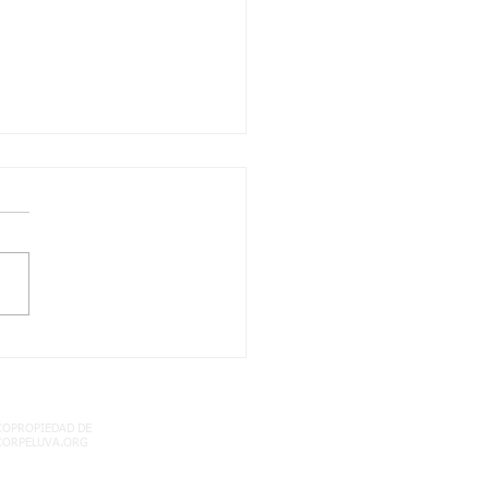
/2021 quinto dos
les: territorio
mbiano semana 17
COPROPIEDAD DE
CORPELUVA.ORG