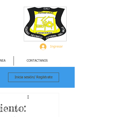
Ingresar
INEA
CONTACTANOS
Inicia sesión/ Regístrate
iento: