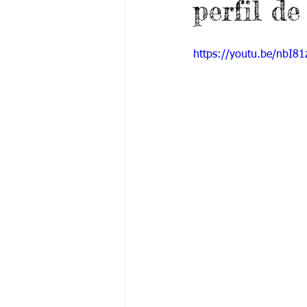
perfil d
Grado 6 -1
Grado 6 -2
Gra
https://youtu.be/nbI8
Grado 9 -1
Grado 9 -2
Gra
PSICOLOGÍA INSTITUCIONAL
De