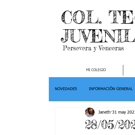
COL. T
JUVENI
Persevera y Venceras
MI COLEGIO
NOVEDADES
INFORMACIÓN GENERAL
Janeth
31 may 202
Grado 2
Grado 3
Grado 4-
28/05/20