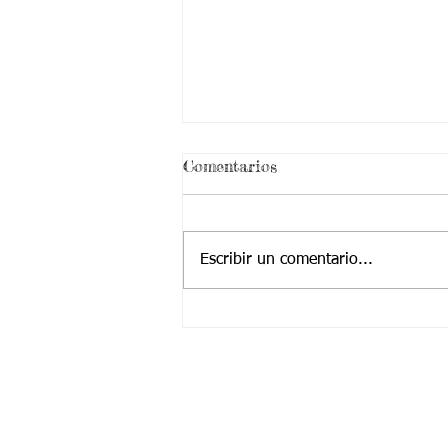
¡ VEN HABLEMOS UN
Comentarios
RATICO DE SEXUALIDAD
!
Escribir un comentario...
Contactanos a:
Teléfono: (2) 4374904 – (2) 4224455
Cel / Whatsapp: +57 323 2225252
​Correo Principal:
Cotjuvalle@hotmail.com