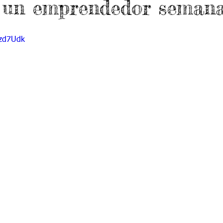
e un emprendedor semana
do 7 -1
Grado 7 -2
Grado 8 -1
Grado 8 -2
1zd7Udk
do 10 -1
Grado 10 -2
Grado 11
portes