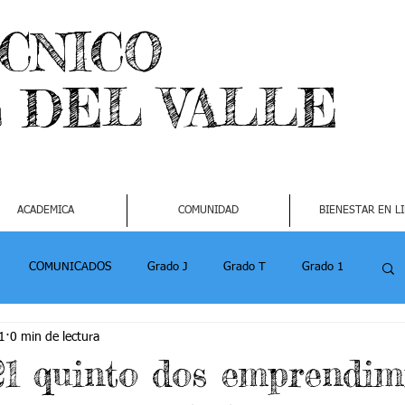
ECNICO
L DEL VALLE
ACADEMICA
COMUNIDAD
BIENESTAR EN L
COMUNICADOS
Grado J
Grado T
Grado 1
1
0 min de lectura
1
Grado 4-2
Grado 5 -1
Grado 5 -2
21 quinto dos emprendim