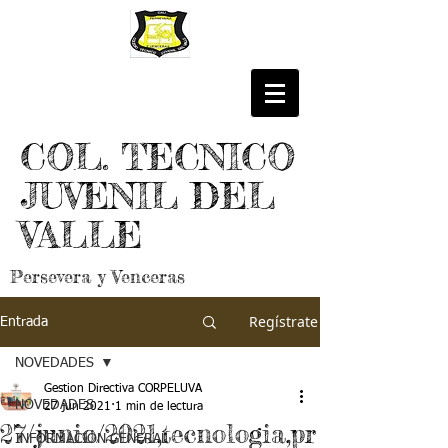
COL. TECNICO
JUVENIL DEL
VALLE
Persevera y Venceras
Regístrate
Entrada
NOVEDADES
Gestion Directiva CORPELUVA
NOVEDADES
27 jun 2021
1 min de lectura
27/junio/2021,tecnologia,pr
INFORMACIÓN GENERAL