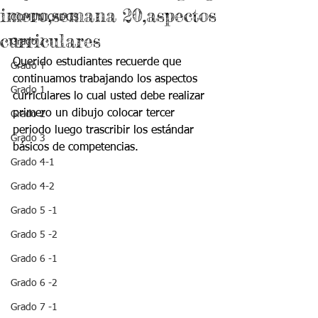
imero,semana 20,aspectos
COMUNICADOS
curriculares
Grado J
Querido estudiantes recuerde que 
Grado T
continuamos trabajando los aspectos 
Grado 1
curriculares lo cual usted debe realizar 
primero un dibujo colocar tercer 
Grado 2
periodo luego trascribir los estándar 
Grado 3
básicos de competencias.
Grado 4-1
Grado 4-2
Grado 5 -1
Grado 5 -2
Grado 6 -1
Grado 6 -2
Grado 7 -1