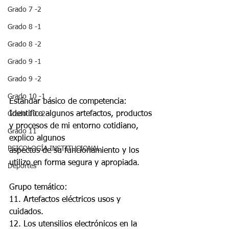
Grado 7 -2
Grado 8 -1
Grado 8 -2
Grado 9 -1
Grado 9 -2
Grado 10 -1
Estándar básico de competencia:
Identifico algunos artefactos, productos 
Grado 10 -2
y procesos de mi entorno cotidiano, 
Grado 11
explico algunos
PSICOLOGÍA INSTITUCIONAL
aspectos de su funcionamiento y los 
utilizo en forma segura y apropiada.
Deportes
Grupo temático:
11. Artefactos eléctricos usos y 
cuidados.
12. Los utensilios electrónicos en la 