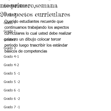
nto.primero,semana
COMUNICADOS
20.aspectos curriculares
Grado J
Querido estudiantes recuerde que 
Grado T
continuamos trabajando los aspectos 
Grado 1
curriculares lo cual usted debe realizar 
primero un dibujo colocar tercer 
Grado 2
periodo luego trascribir los estándar 
Grado 3
básicos de competencias
Grado 4-1
Grado 4-2
Grado 5 -1
Grado 5 -2
Grado 6 -1
Grado 6 -2
Grado 7 -1