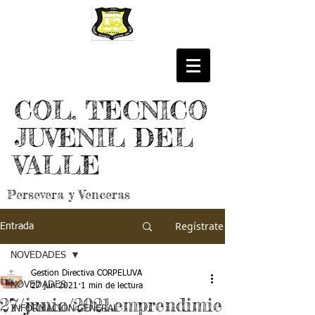
COL. TECNICO
JUVENIL DEL
VALLE
Persevera y Venceras
Regístrate
Entrada
NOVEDADES
Gestion Directiva CORPELUVA
NOVEDADES
27 jun 2021
1 min de lectura
27/junio/2021.emprendimie
INFORMACIÓN GENERAL