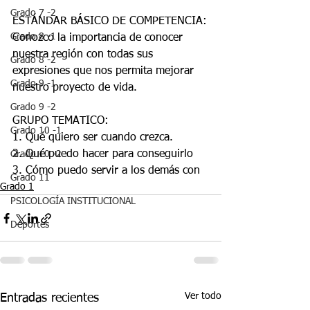
Grado 7 -2
ESTÁNDAR BÁSICO DE COMPETENCIA:
Grado 8 -1
Conozco la importancia de conocer 
nuestra región con todas sus 
Grado 8 -2
expresiones que nos permita mejorar 
Grado 9 -1
nuestro proyecto de vida.
Grado 9 -2
GRUPO TEMATICO:
Grado 10 -1
1. Qué quiero ser cuando crezca.
2. Qué puedo hacer para conseguirlo
Grado 10 -2
3. Cómo puedo servir a los demás con
Grado 11
Grado 1
PSICOLOGÍA INSTITUCIONAL
Deportes
Ver todo
Entradas recientes