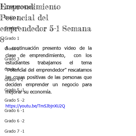
Emprendimiento
COMUNICADOS
Potencial del
Grado J
emprendedor 5-1 Semana
Grado T
8
Grado 1
A continuación presento video de la 
Grado 2
clase de emprendimiento,  con los 
Grado 3
estudiantes trabajamos el tema 
Grado 4-1
"Potencial del emprendedor" rescatamos 
las cosas positivas de las personas que 
Grado 4-2
deciden emprender un negocio para 
Grado 5 -1
mejorar su economía. 
Grado 5 -2
https://youtu.be/TmSJbjnXU2Q
Grado 6 -1
Grado 6 -2
Grado 7 -1