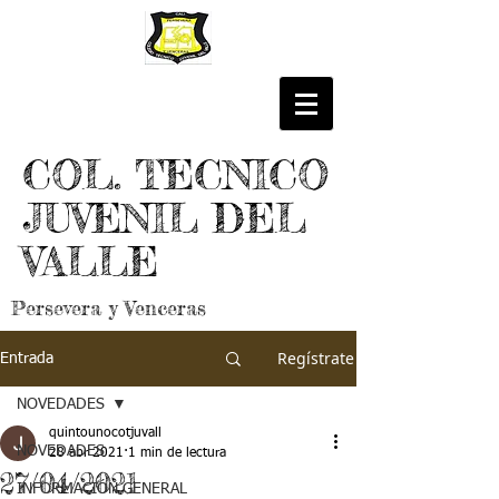
COL. TECNICO
JUVENIL DEL
VALLE
Persevera y Venceras
Regístrate
Entrada
NOVEDADES
quintounocotjuvall
NOVEDADES
28 abr 2021
1 min de lectura
27/04/2021
INFORMACIÓN GENERAL