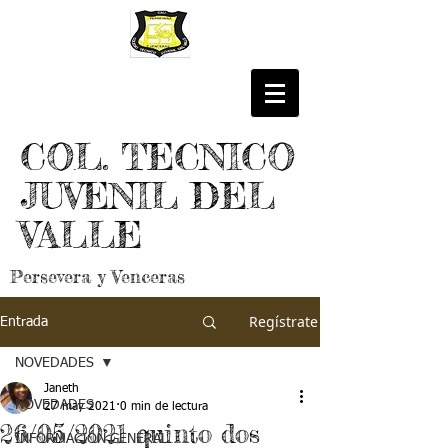
COL. TECNICO
JUVENIL DEL
VALLE
Persevera y Venceras
Regístrate
Entrada
NOVEDADES
Janeth
NOVEDADES
27 may 2021
0 min de lectura
26/05/2021 quinto dos
INFORMACIÓN GENERAL