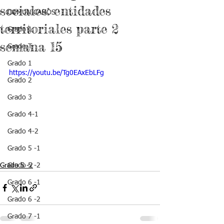
sociales: entidades
COMUNICADOS
territoriales parte 2
Grado J
semana 15
Grado T
Grado 1
https://youtu.be/Tg0EAxEbLFg
Grado 2
Grado 3
Grado 4-1
Grado 4-2
Grado 5 -1
Grado 5 -2
Grado 5 -2
Grado 6 -1
Grado 6 -2
Grado 7 -1