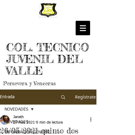
COL. TECNICO
JUVENIL DEL
VALLE
Persevera y Venceras
Regístrate
Entrada
NOVEDADES
Janeth
NOVEDADES
27 may 2021
0 min de lectura
26/05/2021 quinto dos
INFORMACIÓN GENERAL