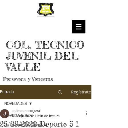
COL. TECNICO
JUVENIL DEL
VALLE
Persevera y Venceras
Regístrate
Entrada
NOVEDADES
quintounocotjuvall
NOVEDADES
29 sept 2020
1 min de lectura
25/09/2020 Deporte 5-1
INFORMACIÓN GENERAL