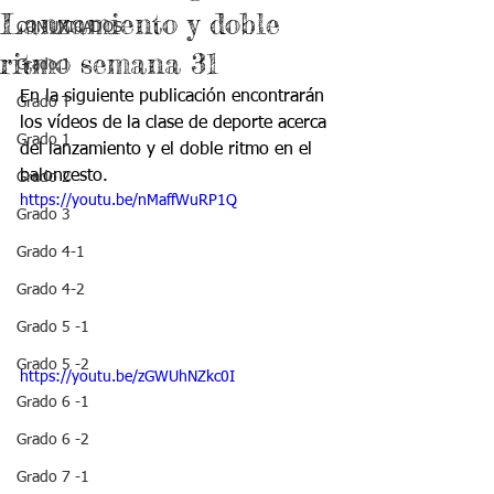
Lanzamiento y doble
COMUNICADOS
ritmo semana 31
Grado J
En la siguiente publicación encontrarán 
Grado T
los vídeos de la clase de deporte acerca 
Grado 1
del lanzamiento y el doble ritmo en el 
baloncesto.
Grado 2
https://youtu.be/nMaffWuRP1Q
Grado 3
Grado 4-1
Grado 4-2
Grado 5 -1
Grado 5 -2
https://youtu.be/zGWUhNZkc0I
Grado 6 -1
Grado 6 -2
Grado 7 -1