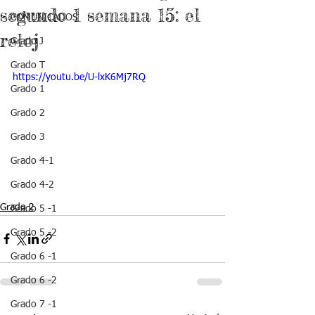
segundo 1 semana 15: el
COMUNICADOS
reloj
Grado J
Grado T
https://youtu.be/U-lxK6Mj7RQ
Grado 1
Grado 2
Grado 3
Grado 4-1
Grado 4-2
Grado 2
Grado 5 -1
Grado 5 -2
Grado 6 -1
Grado 6 -2
Grado 7 -1