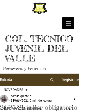
COL. TECNICO
JUVENIL DEL
VALLE
Persevera y Venceras
Regístrate
Entrada
NOVEDADES
camila quintero
NOVEDADES
31 may 2021
0 min de lectura
24/05/21 taller obligatorio
INFORMACIÓN GENERAL