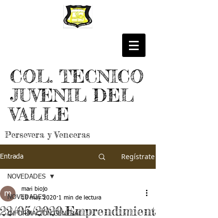
COL. TECNICO
JUVENIL DEL
VALLE
Persevera y Venceras
Regístrate
Entrada
NOVEDADES
mari biojo
NOVEDADES
18 may 2020
1 min de lectura
22/05/2020.Emprendimient
INFORMACIÓN GENERAL