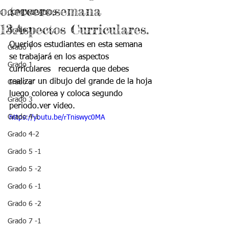
o.tercero.semana
COMUNICADOS
13.Aspectos Curriculares.
Grado J
Queridos estudiantes en esta semana 
Grado T
se trabajará en los aspectos 
Grado 1
curriculares   recuerda que debes 
realizar un dibujo del grande de la hoja 
Grado 2
luego colorea y coloca segundo 
Grado 3
periodo.ver video.
Grado 4-1
https://youtu.be/rTniswyc0MA
Grado 4-2
Grado 5 -1
Grado 5 -2
Grado 6 -1
Grado 6 -2
Grado 7 -1