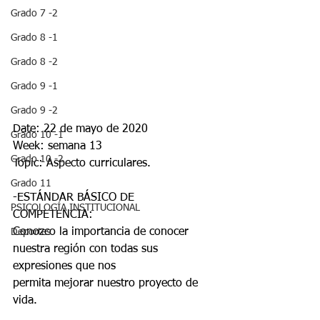
Grado 7 -2
Grado 8 -1
Grado 8 -2
Grado 9 -1
Grado 9 -2
Date: 22 de mayo de 2020
Grado 10 -1
Week: semana 13
Grado 10 -2
Topic: Aspecto curriculares.
Grado 11
-ESTÁNDAR BÁSICO DE 
PSICOLOGÍA INSTITUCIONAL
COMPETENCIA:
Conozco la importancia de conocer 
Deportes
nuestra región con todas sus 
expresiones que nos
permita mejorar nuestro proyecto de 
vida.