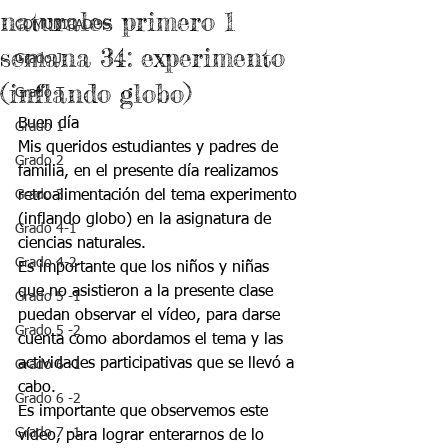
naturales primero 1
COMUNICADOS
semana 34: experimento
Grado J
(inflando globo)
Grado T
Buen día 
Grado 1
Mis queridos estudiantes y padres de 
Grado 2
familia, en el presente día realizamos 
Grado 3
retroalimentación del tema experimento 
(inflando globo) en la asignatura de 
Grado 4-1
ciencias naturales.
Grado 4-2
Es importante que los niños y niñas 
que no asistieron a la presente clase 
Grado 5 -1
puedan observar el vídeo, para darse 
Grado 5 -2
cuenta como abordamos el tema y las 
actividades participativas que se llevó a 
Grado 6 -1
cabo.
Grado 6 -2
Es importante que observemos este 
Grado 7 -1
vídeo, para lograr enterarnos de lo 