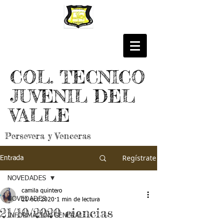
COL. TECNICO
JUVENIL DEL
VALLE
Persevera y Venceras
Regístrate
Entrada
NOVEDADES
camila quintero
NOVEDADES
21 oct 2020
1 min de lectura
21/10/2020 ciencias
INFORMACIÓN GENERAL