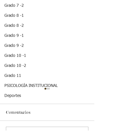
Grado 7 -2
Grado 8 -1
Grado 8 -2
Grado 9 -1
Grado 9 -2
Grado 10 -1
Grado 10 -2
Grado 11
PSICOLOGÍA INSTITUCIONAL
¡ VEN HABLEMOS UN
¡HOLA! NO TE
Deportes
RATICO DE
QUEDES SIN 
SEXUALIDAD !
ESTA IMPOR
INFORMACION
Comentarios