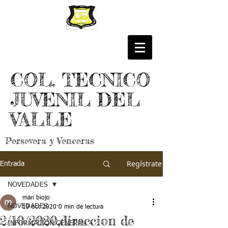
COL. TECNICO
JUVENIL DEL
VALLE
Persevera y Venceras
Regístrate
Entrada
NOVEDADES
mari biojo
NOVEDADES
19 oct 2020
0 min de lectura
2/10/2020,direccion de
INFORMACIÓN GENERAL