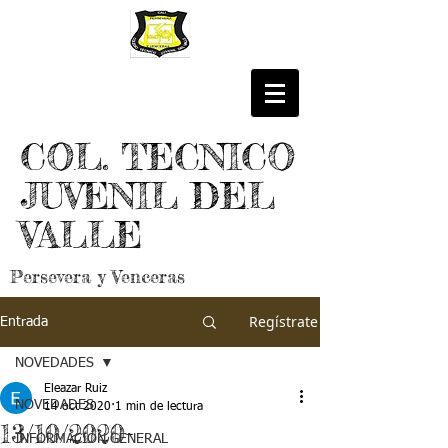
COL. TECNICO
JUVENIL DEL
VALLE
Persevera y Venceras
Regístrate
Entrada
NOVEDADES
Eleazar Ruiz
NOVEDADES
14 oct 2020
1 min de lectura
13/10/2020-
INFORMACIÓN GENERAL