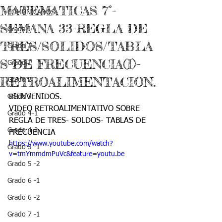
MATEMATICAS 7°-
COMUNICADOS
SEMANA 33-REGLA DE
Grado J
TRES/SOLIDOS/TABLA
Grado T
S DE FRECUENCIA(I)-
Grado 1
RETROALIMENTACION.
Grado 2
Grado 3
BIENVENIDOS.
VIDEO RETROALIMENTATIVO SOBRE 
Grado 4-1
REGLA DE TRES- SOLDOS- TABLAS DE 
Grado 4-2
FRECUENCIA
https://www.youtube.com/watch?
Grado 5 -1
v=tmYmmdmPuVc&feature=youtu.be
Grado 5 -2
Grado 6 -1
Grado 6 -2
Grado 7 -1