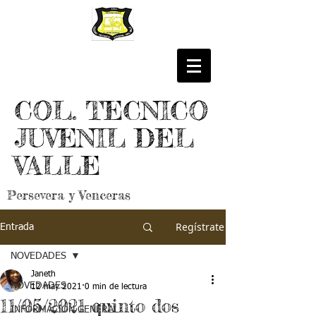
COL. TECNICO
JUVENIL DEL
VALLE
Persevera y Venceras
Regístrate
Entrada
NOVEDADES
Janeth
NOVEDADES
12 may 2021
0 min de lectura
11/05/2021 quinto dos
INFORMACIÓN GENERAL