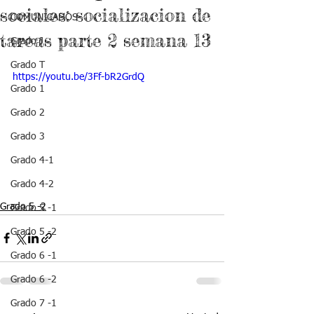
sociales: socializacion de
COMUNICADOS
tareas parte 2 semana 13
Grado J
Grado T
https://youtu.be/3Ff-bR2GrdQ
Grado 1
Grado 2
Grado 3
Grado 4-1
Grado 4-2
Grado 5 -2
Grado 5 -1
Grado 5 -2
Grado 6 -1
Grado 6 -2
Grado 7 -1