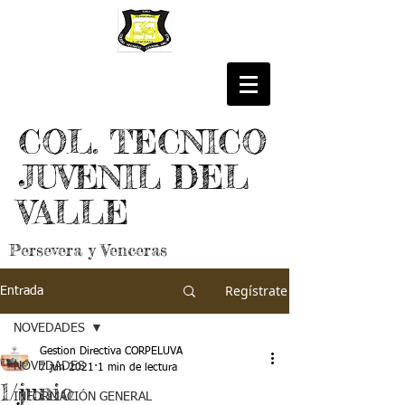
COL. TECNICO
JUVENIL DEL
VALLE
Persevera y Venceras
Regístrate
Entrada
NOVEDADES
Gestion Directiva CORPELUVA
NOVEDADES
7 jun 2021
1 min de lectura
1/junio
INFORMACIÓN GENERAL