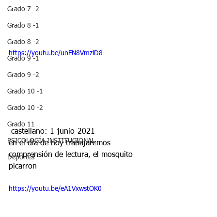
Grado 7 -2
Grado 8 -1
Grado 8 -2
https://youtu.be/unFN8VmzlD8
Grado 9 -1
Grado 9 -2
Grado 10 -1
Grado 10 -2
Grado 11
 castellano: 1-junio-2021
PSICOLOGÍA INSTITUCIONAL
en el día de hoy trabajaremos 
comprensión de lectura, el mosquito 
Deportes
picarron
https://youtu.be/eA1VxwstOK0