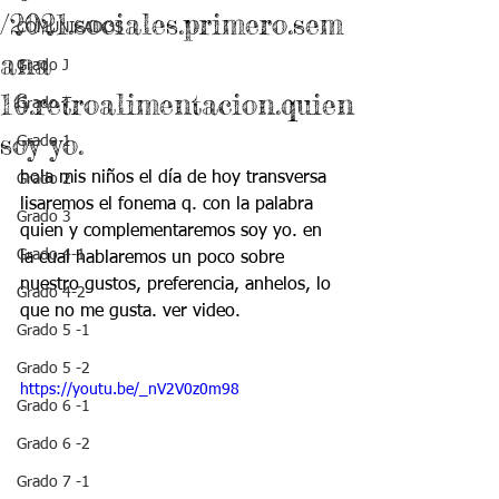
/2021.sociales.primero.sem
COMUNICADOS
ana
Grado J
16.retroalimentacion.quien
Grado T
soy yo.
Grado 1
hola mis niños el día de hoy transversa 
Grado 2
lisaremos el fonema q. con la palabra 
Grado 3
quien y complementaremos soy yo. en 
Grado 4-1
la cual hablaremos un poco sobre 
nuestro gustos, preferencia, anhelos, lo 
Grado 4-2
que no me gusta. ver video.
Grado 5 -1
Grado 5 -2
https://youtu.be/_nV2V0z0m98
Grado 6 -1
Grado 6 -2
Grado 7 -1