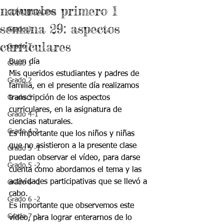
naturales primero 1
COMUNICADOS
semana 29: aspectos
Grado J
curriculares
Grado T
Buen día 
Grado 1
Mis queridos estudiantes y padres de 
Grado 2
familia, en el presente día realizamos 
Grado 3
transcripción de los aspectos 
curriculares, en la asignatura de 
Grado 4-1
ciencias naturales.
Grado 4-2
Es importante que los niños y niñas 
que no asistieron a la presente clase 
Grado 5 -1
puedan observar el vídeo, para darse 
Grado 5 -2
cuenta como abordamos el tema y las 
actividades participativas que se llevó a 
Grado 6 -1
cabo.
Grado 6 -2
Es importante que observemos este 
Grado 7 -1
vídeo, para lograr enterarnos de lo 