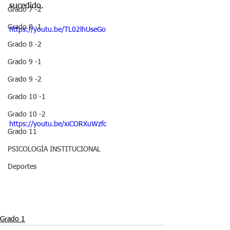
sucedido.
Grado 7 -2
Grado 8 -1
https://youtu.be/TL02lhUseGo
Grado 8 -2
Grado 9 -1
Grado 9 -2
Grado 10 -1
Grado 10 -2
https://youtu.be/xiCORXuWzfc
Grado 11
PSICOLOGÍA INSTITUCIONAL
Deportes
Grado 1