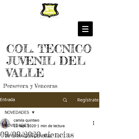
COL. TECNICO
JUVENIL DEL
VALLE
Persevera y Venceras
Regístrate
Entrada
NOVEDADES
camila quintero
NOVEDADES
11 sept 2020
1 min de lectura
09/09/2020 ciencias
INFORMACIÓN GENERAL