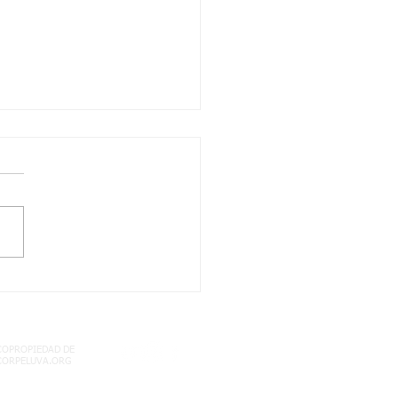
, 05/08/2021 QUIMICA
ABLA PERIODICA
RCITACIÓN- SEMANA
COPROPIEDAD DE
CORPELUVA.ORG