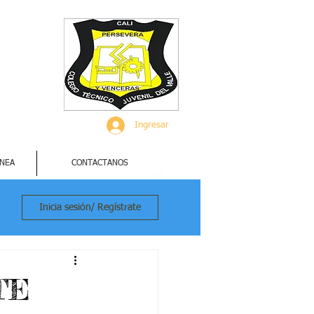
Ingresar
INEA
CONTACTANOS
Inicia sesión/ Regístrate
TE