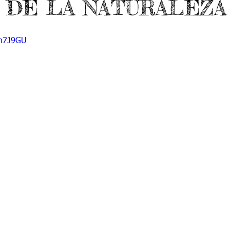
 DE LA NATURALEZA
do 7 -1
Grado 7 -2
Grado 8 -1
Grado 8 -2
en7J9GU
do 10 -1
Grado 10 -2
Grado 11
portes