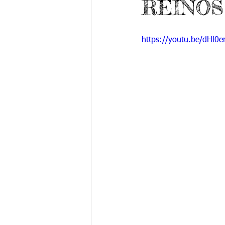
REINOS
Grado 6 -1
Grado 6 -2
Gra
https://youtu.be/dHl0
Grado 9 -1
Grado 9 -2
Gra
PSICOLOGÍA INSTITUCIONAL
De