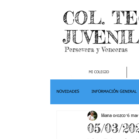
COL. T
JUVENI
Persevera y Venceras
MI COLEGIO
NOVEDADES
INFORMACIÓN GENERAL
liliana orozco
6 mar
Grado 2
Grado 3
Grado 4-
05/03/2