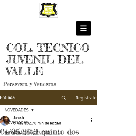
COL. TECNICO
JUVENIL DEL
VALLE
Persevera y Venceras
Regístrate
Entrada
NOVEDADES
Janeth
NOVEDADES
6 may 2021
0 min de lectura
04/05/2021 quinto dos
INFORMACIÓN GENERAL