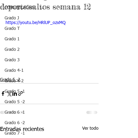
deporte:saltos semana 12
COMUNICADOS
Grado J
https://youtu.be/HRlUP_ozxMQ
Grado T
Grado 1
Grado 2
Grado 3
Grado 4-1
Grado 5 -2
Grado 4-2
Grado 5 -1
Grado 5 -2
Grado 6 -1
Grado 6 -2
Ver todo
Entradas recientes
Grado 7 -1