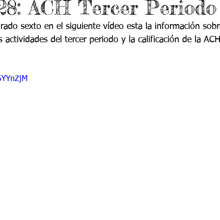
28: ACH Tercer Periodo
do 7 -1
Grado 7 -2
Grado 8 -1
Grado 8 -2
rado sexto en el siguiente vídeo esta la información sobre
 actividades del tercer periodo y la calificación de la ACH
do 10 -1
Grado 10 -2
Grado 11
O6YYnZjM
portes