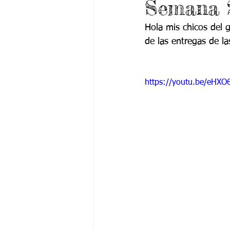
Semana 
Grado 6 -1
Grado 6 -2
Gra
Hola mis chicos del g
de las entregas de las
Grado 9 -1
Grado 9 -2
Gra
https://youtu.be/eHX
PSICOLOGÍA INSTITUCIONAL
De