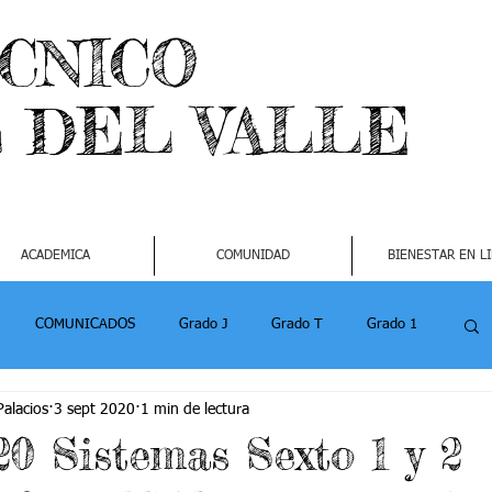
ECNICO
L DEL VALLE
ACADEMICA
COMUNIDAD
BIENESTAR EN L
COMUNICADOS
Grado J
Grado T
Grado 1
alacios
3 sept 2020
1 min de lectura
1
Grado 4-2
Grado 5 -1
Grado 5 -2
20 Sistemas Sexto 1 y 2