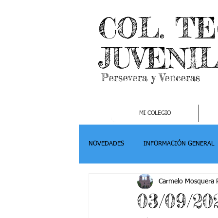
COL. T
JUVENI
Persevera y Venceras
MI COLEGIO
NOVEDADES
INFORMACIÓN GENERAL
Carmelo Mosquera P
Grado 2
Grado 3
Grado 4-
03/09/20