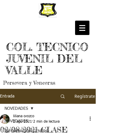
COL. TECNICO
JUVENIL DEL
VALLE
Persevera y Venceras
Regístrate
Entrada
NOVEDADES
liliana orozco
NOVEDADES
2 ago 2021
2 min de lectura
02/08/2021 CLASE
INFORMACIÓN GENERAL