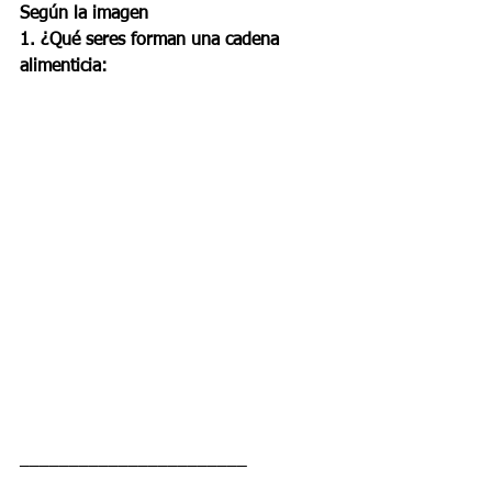
Según la imagen
1. ¿Qué seres forman una cadena 
alimenticia:
_______________________      
__________________