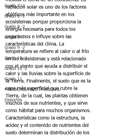
medida el clima de un ecosistema. La 
Grado 7 -2
radiación solar es uno de los factores 
abióticos más importante en los 
Grado 8 -1
ecosistemas porque proporciona la 
Grado 8 -2
energía necesaria para todos los 
organismos e influye sobre las 
Grado 9 -1
características del clima. La 
Grado 9 -2
temperatura se refiere al calor o al frío 
Grado 10 -1
en los ecosistemas y está relacionado 
con el viento que ayuda a distribuir el 
Grado 10 -2
calor y las lluvias sobre la superficie de 
Grado 11
la Tierra. Finalmente, el suelo que es la 
capa más superficial que cubre la 
PSICOLOGÍA INSTITUCIONAL
Tierra, de la cual, las plantas obtienen 
Deportes
muchos de sus nutrientes, y que sirve 
como hábitat para muchos organismos. 
Características como la estructura, la 
acidez y el contenido de nutrientes del 
suelo determinan la distribución de los 