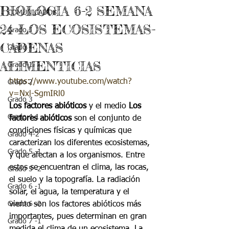
BIOLOGIA 6-2 SEMANA
COMUNICADOS
24 LOS ECOSISTEMAS-
Grado J
CADENAS
Grado T
ALIMENTICIAS
Grado 1
https://www.youtube.com/watch?
Grado 2
v=Nxl-SgmIRl0
Grado 3
Los factores abióticos
 y el medio 
Los 
Grado 4-1
factores abióticos
 son el conjunto de 
condiciones físicas y químicas que 
Grado 4-2
caracterizan los diferentes ecosistemas, 
Grado 5 -1
y que afectan a los organismos. Entre 
estos se encuentran el clima, las rocas, 
Grado 5 -2
el suelo y la topografía. La radiación 
Grado 6 -1
solar, el agua, la temperatura y el 
Grado 6 -2
viento son los factores abióticos más 
importantes, pues determinan en gran 
Grado 7 -1