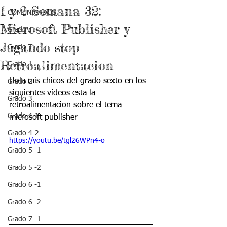
1 y 2 Semana 32:
COMUNICADOS
Microsoft Publisher y
Grado J
Jugando stop
Grado T
Retroalimentacion
Grado 1
Hola mis chicos del grado sexto en los 
Grado 2
siguientes vídeos esta la 
Grado 3
retroalimentacion sobre el tema 
Grado 4-1
microsoft publisher 
Grado 4-2
https://youtu.be/tgl26WPn4-o
Grado 5 -1
Grado 5 -2
Grado 6 -1
Grado 6 -2
Grado 7 -1