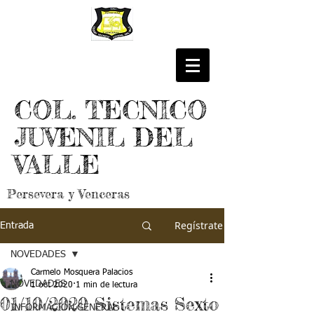
COL. TECNICO
JUVENIL DEL
VALLE
Persevera y Venceras
Regístrate
Entrada
NOVEDADES
Carmelo Mosquera Palacios
NOVEDADES
1 oct 2020
1 min de lectura
01/10/2020 Sistemas Sexto
INFORMACIÓN GENERAL