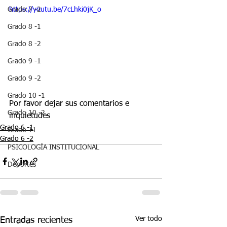
https://youtu.be/7cLhki0jK_o
Grado 7 -2
Grado 8 -1
Grado 8 -2
Grado 9 -1
Grado 9 -2
Grado 10 -1
Por favor dejar sus comentarios e 
Grado 10 -2
inquietudes 
Grado 6 -1
Grado 11
Grado 6 -2
PSICOLOGÍA INSTITUCIONAL
Deportes
Ver todo
Entradas recientes