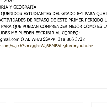
EL 2020
do 7 -1
Grado 7 -2
Grado 8 -1
Grado 8 -2
ORIA Y GEOGRAFÍA
 QUERIDOS ESTUDIANTES DEL GRADO 8-1 PARA QUE 
ACTIVIDADES DE REPASO DE ESTE PRIMER PERIODO L
do 10 -1
Grado 10 -2
Grado 11
O PARA QUE PUEDAN COMPRENDER MEJOR COMO ES LA
UDES ME PUEDEN ESCRIBIR AL CORREO: 
0@gmail.com O AL WHATSSAPP: 318 806 3727.
portes
be.com/watch?v=xagbcWa6BME&feature=youtu.be