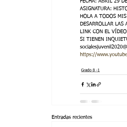
FECHA: ABRIL 29 D
Grado 6 -1
Grado 6 -2
Gra
ASIGNATURA: HIST
HOLA A TODOS MIS
DESARROLLAR LAS 
Grado 9 -1
Grado 9 -2
Gra
LINK CON EL VÍDE
SI TIENEN INQUIET
socialesjuvenil202
PSICOLOGÍA INSTITUCIONAL
De
https://www.youtu
Grado 8 -1
Entradas recientes