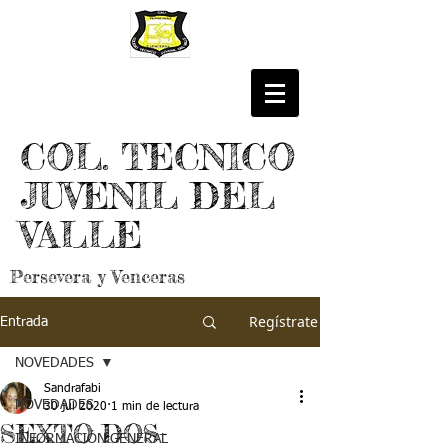
COL. TECNICO
JUVENIL DEL
VALLE
Persevera y Venceras
Regístrate
Entrada
NOVEDADES
Sandrafabi
NOVEDADES
30 jul 2020
1 min de lectura
SEXTO DOS-
INFORMACIÓN GENERAL