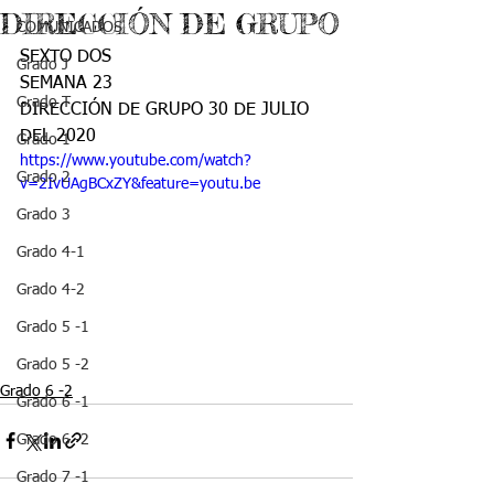
DIRECCIÓN DE GRUPO
COMUNICADOS
SEXTO DOS
Grado J
SEMANA 23
Grado T
DIRECCIÓN DE GRUPO 30 DE JULIO 
DEL 2020
Grado 1
https://www.youtube.com/watch?
Grado 2
v=2IvUAgBCxZY&feature=youtu.be
Grado 3
Grado 4-1
Grado 4-2
Grado 5 -1
Grado 5 -2
Grado 6 -2
Grado 6 -1
Grado 6 -2
Grado 7 -1