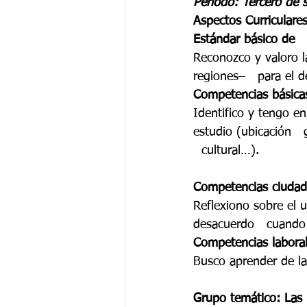
Periodo: Tercero de 
Grado 6 -1
Grado 6 -2
Gra
Aspectos Curriculares
Estándar básico de  
Reconozco y valoro l
Grado 9 -1
Grado 9 -2
Gra
regiones–   para el d
Competencias básica
Identifico y tengo e
PSICOLOGÍA INSTITUCIONAL
De
estudio (ubicación   
  cultural…). 
Competencias ciudad
Reflexiono sobre el 
desacuerdo   cuando 
Competencias laboral
Busco aprender de la
Grupo temático: Las  