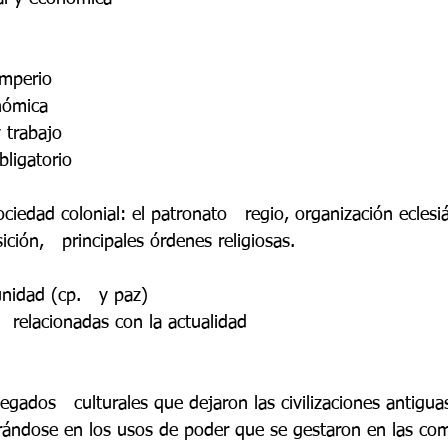
imperio 
nómica 
y trabajo 
bligatorio 
ociedad colonial: el patronato   regio, organización eclesiá
ición,   principales órdenes religiosas. 
idad (cp.   y paz) 
  relacionadas con la actualidad 
legados   culturales que dejaron las civilizaciones antigua
rándose en los usos de poder que se gestaron en las co