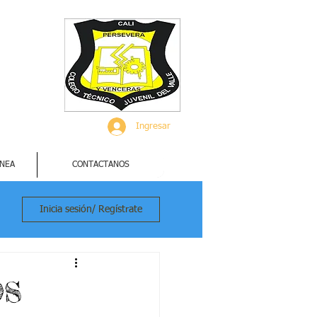
Ingresar
INEA
CONTACTANOS
Inicia sesión/ Regístrate
OS