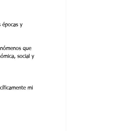
s épocas y 
fenómenos que 
nómica, social y 
cíficamente mi 