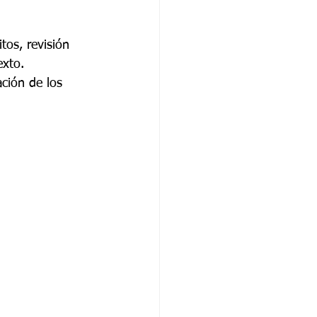
itos, revisión 
exto. 
ción de los   