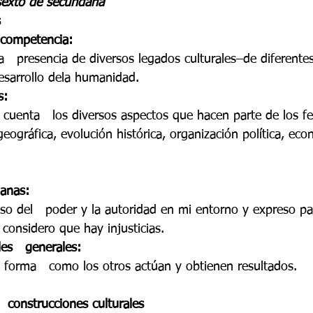
sexto de secundaria 
do 7 -1
Grado 7 -2
Grado 8 -1
Grado 8 -2
 
 competencia: 
a   presencia de diversos legados culturales–de diferente
do 10 -1
Grado 10 -2
Grado 11
esarrollo dela humanidad. 
s: 
n cuenta   los diversos aspectos que hacen parte de los 
portes
geográfica, evolución histórica, organización política, eco
anas: 
uso del   poder y la autoridad en mi entorno y expreso pa
considero que hay injusticias. 
es   generales: 
 forma   como los otros actúan y obtienen resultados. 
 construcciones culturales 