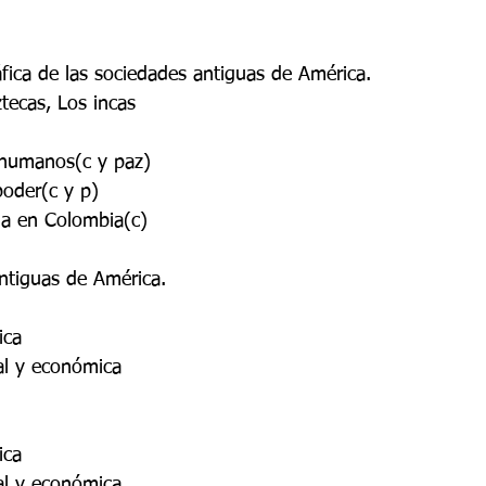
áfica de las sociedades antiguas de América. 
tecas, Los incas 
 humanos(c y paz) 
poder(c y p) 
ia en Colombia(c) 
antiguas de América. 
ica 
al y económica 
 
ica 
al y económica 