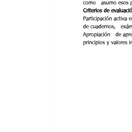
como   asumo esos p
Criterios de evaluaci
Participación activa e
de cuadernos,   exám
Apropiación   de apre
principios y valores i