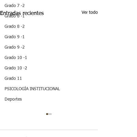
Grado 7 -2
Ver todo
Entradas recientes
Grado 8 -1
Grado 8 -2
Grado 9 -1
Grado 9 -2
Grado 10 -1
Grado 10 -2
Grado 11
PSICOLOGÍA INSTITUCIONAL
Deportes
¡ VEN HABLEMOS UN
¡HOLA! NO TE
RATICO DE
QUEDES SIN 
SEXUALIDAD !
ESTA IMPOR