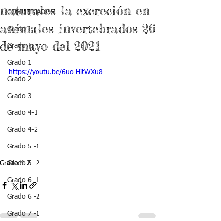
naturales la excreción en
COMUNICADOS
animales invertebrados 26
Grado J
de mayo del 2021
Grado T
Grado 1
https://youtu.be/6uo-HitWXu8
Grado 2
Grado 3
Grado 4-1
Grado 4-2
Grado 5 -1
Grado 4-2
Grado 5 -2
Grado 6 -1
Grado 6 -2
Grado 7 -1