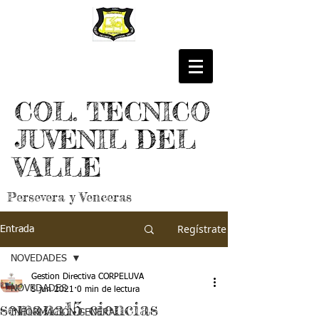
COL. TECNICO
JUVENIL DEL
VALLE
Persevera y Venceras
Regístrate
Entrada
NOVEDADES
Gestion Directiva CORPELUVA
NOVEDADES
5 jun 2021
0 min de lectura
semana15 ciencias
INFORMACIÓN GENERAL