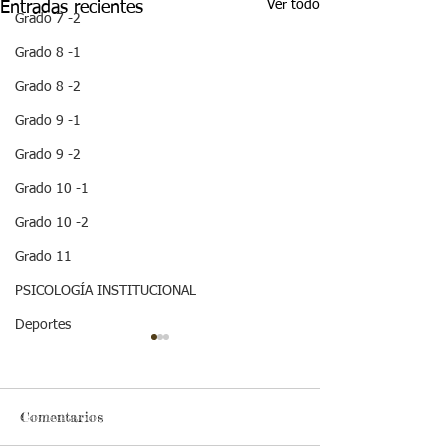
Ver todo
Entradas recientes
Grado 7 -2
Grado 8 -1
Grado 8 -2
Grado 9 -1
Grado 9 -2
Grado 10 -1
Grado 10 -2
Grado 11
PSICOLOGÍA INSTITUCIONAL
Deportes
¡ VEN HABLEMOS UN
¡HOLA! NO TE
RATICO DE
QUEDES SIN 
SEXUALIDAD !
ESTA IMPOR
INFORMACION
Comentarios