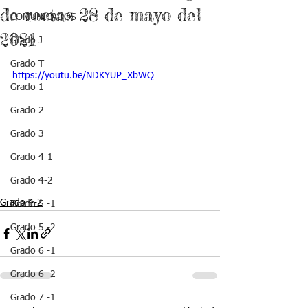
de rectas 28 de mayo del
COMUNICADOS
2021
Grado J
Grado T
https://youtu.be/NDKYUP_XbWQ
Grado 1
Grado 2
Grado 3
Grado 4-1
Grado 4-2
Grado 4-2
Grado 5 -1
Grado 5 -2
Grado 6 -1
Grado 6 -2
Grado 7 -1