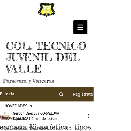
COL. TECNICO
JUVENIL DEL
VALLE
Persevera y Venceras
Regístrate
Entrada
NOVEDADES
Gestion Directiva CORPELUVA
NOVEDADES
5 jun 2021
0 min de lectura
semana 15 artísticas tipos
INFORMACIÓN GENERAL