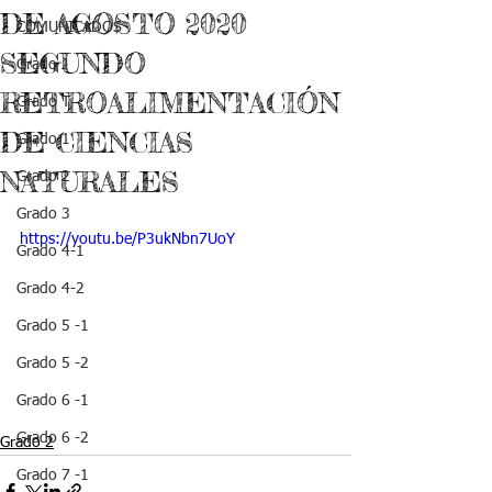
DE AGOSTO 2020
COMUNICADOS
SEGUNDO
Grado J
RETROALIMENTACIÓN
Grado T
DE CIENCIAS
Grado 1
NATURALES
Grado 2
Grado 3
https://youtu.be/P3ukNbn7UoY
Grado 4-1
Grado 4-2
Grado 5 -1
Grado 5 -2
Grado 6 -1
Grado 6 -2
Grado 2
Grado 7 -1