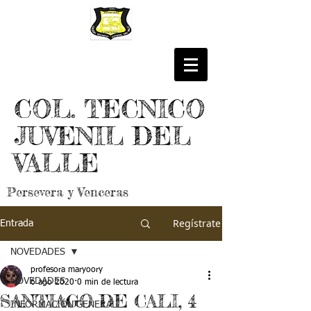
COL. TECNICO
JUVENIL DEL
VALLE
Persevera y Venceras
Regístrate
Entrada
NOVEDADES
profesora maryoory
NOVEDADES
6 ago 2020
0 min de lectura
SANTIAGO DE CALI, 4
INFORMACIÓN GENERAL