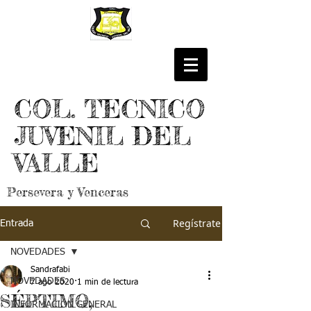
COL. TECNICO
JUVENIL DEL
VALLE
Persevera y Venceras
Regístrate
Entrada
NOVEDADES
Sandrafabi
NOVEDADES
7 ago 2020
1 min de lectura
SÉPTIMO,
INFORMACIÓN GENERAL