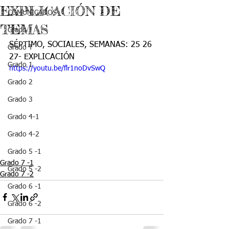
EXPLICACIÓN DE
COMUNICADOS
TEMAS
Grado J
SÉPTIMO, SOCIALES, SEMANAS: 25 26 
Grado T
27- EXPLICACIÓN
Grado 1
https://youtu.be/flr1noDvSwQ
Grado 2
Grado 3
Grado 4-1
Grado 4-2
Grado 5 -1
Grado 7 -1
Grado 5 -2
Grado 7 -2
Grado 6 -1
Grado 6 -2
Grado 7 -1