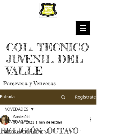
COL. TECNICO
JUVENIL DEL
VALLE
Persevera y Venceras
Regístrate
Entrada
NOVEDADES
Sandrafabi
NOVEDADES
30 mar 2021
1 min de lectura
RELIGIÓN- OCTAVO-
INFORMACIÓN GENERAL