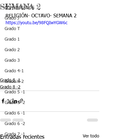
SEMANA 2
COMUNICADOS
RELIGIÓN- OCTAVO- SEMANA 2
Grado J
https://youtu.be/98FQIwYGW6c
Grado T
Grado 1
Grado 2
Grado 3
Grado 4-1
Grado 8 -1
Grado 4-2
Grado 8 -2
Grado 5 -1
Grado 5 -2
Grado 6 -1
Grado 6 -2
Grado 7 -1
Ver todo
Entradas recientes