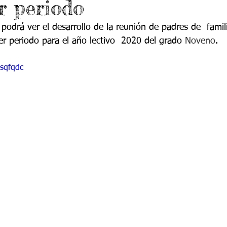
r periodo
do 7 -1
Grado 7 -2
Grado 8 -1
Grado 8 -2
 podrá ver el desarrollo de la reunión de padres de  famil
er periodo para el año lectivo  2020 del grado 
Noveno
.
do 10 -1
Grado 10 -2
Grado 11
Wsqfqdc
portes