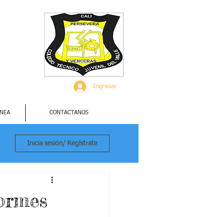
Ingresar
INEA
CONTACTANOS
Inicia sesión/ Regístrate
ormes