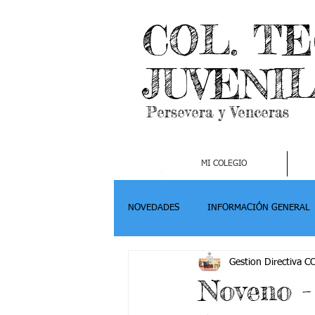
COL. T
JUVENI
Persevera y Venceras
MI COLEGIO
NOVEDADES
INFORMACIÓN GENERAL
Gestion Directiva 
Grado 2
Grado 3
Grado 4-
Noveno -