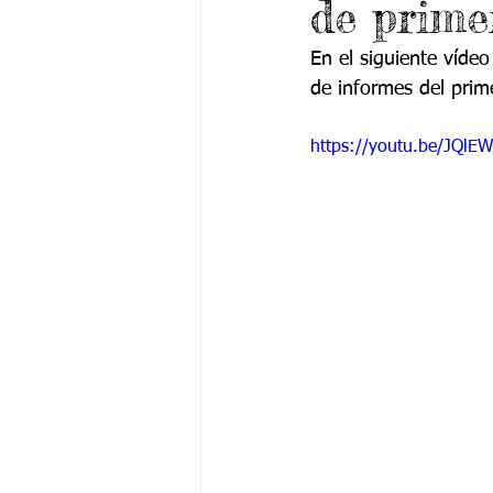
de prime
Grado 6 -1
Grado 6 -2
Gra
En el siguiente vídeo
de informes del prim
Grado 9 -1
Grado 9 -2
Gra
https://youtu.be/JQlE
PSICOLOGÍA INSTITUCIONAL
De