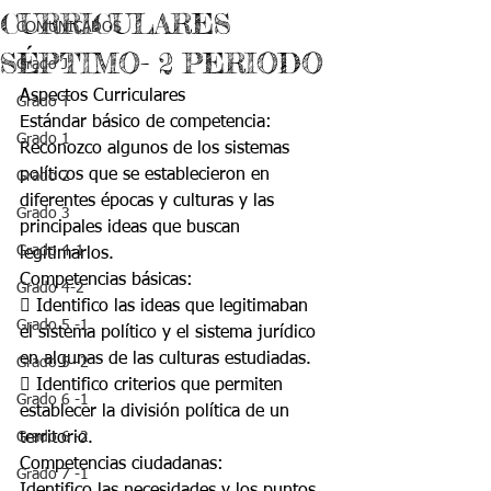
CURRICULARES
COMUNICADOS
SÉPTIMO- 2 PERIODO
Grado J
Aspectos Curriculares
Grado T
Estándar básico de competencia:
Grado 1
Reconozco algunos de los sistemas 
políticos que se establecieron en 
Grado 2
diferentes épocas y culturas y las 
Grado 3
principales ideas que buscan 
Grado 4-1
legitimarlos.
Competencias básicas:
Grado 4-2
 Identifico las ideas que legitimaban 
Grado 5 -1
el sistema político y el sistema jurídico 
en algunas de las culturas estudiadas.
Grado 5 -2
 Identifico criterios que permiten 
Grado 6 -1
establecer la división política de un 
Grado 6 -2
territorio.
Competencias ciudadanas:
Grado 7 -1