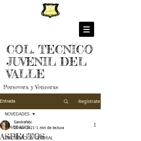
COL. TECNICO
JUVENIL DEL
VALLE
Persevera y Venceras
Regístrate
Entrada
NOVEDADES
Sandrafabi
NOVEDADES
25 abr 2021
1 min de lectura
ASPECTOS
INFORMACIÓN GENERAL