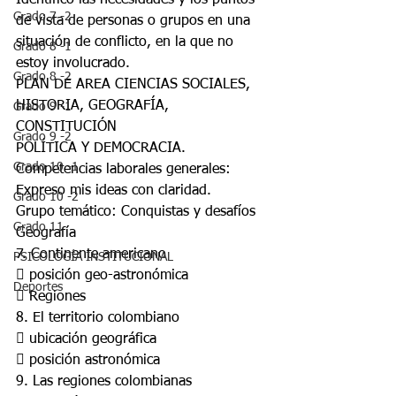
Identifico las necesidades y los puntos 
Grado 7 -2
de vista de personas o grupos en una 
situación de conflicto, en la que no 
Grado 8 -1
estoy involucrado.
Grado 8 -2
PLAN DE AREA CIENCIAS SOCIALES,
HISTORIA, GEOGRAFÍA, 
Grado 9 -1
CONSTITUCIÓN
Grado 9 -2
POLÍTICA Y DEMOCRACIA.
Grado 10 -1
Competencias laborales generales:
Expreso mis ideas con claridad.
Grado 10 -2
Grupo temático: Conquistas y desafíos
Grado 11
Geografía
7. Continente americano
PSICOLOGÍA INSTITUCIONAL
 posición geo-astronómica
Deportes
 Regiones
8. El territorio colombiano
 ubicación geográfica
 posición astronómica
9. Las regiones colombianas