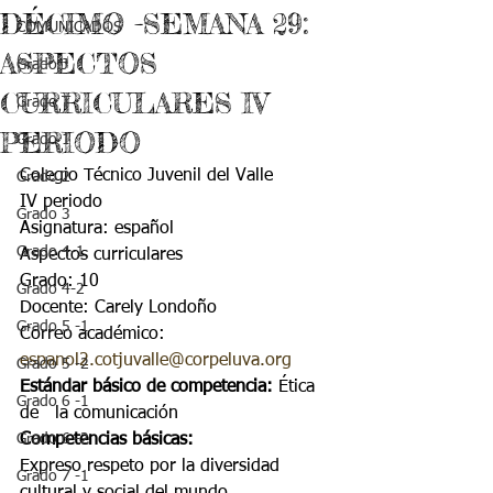
DÉCIMO -SEMANA 29:
COMUNICADOS
ASPECTOS
Grado J
CURRICULARES IV
Grado T
PERIODO
Grado 1
Colegio Técnico Juvenil del Valle
Grado 2
IV periodo
Grado 3
Asignatura: español
Grado 4-1
Aspectos curriculares
Grado: 10
Grado 4-2
Docente: Carely Londoño
Grado 5 -1
Correo académico: 
espanol2.cotjuvalle@corpeluva.org
Grado 5 -2
Estándar básico de competencia: 
Ética 
Grado 6 -1
de   la comunicación 
Grado 6 -2
Competencias básicas: 
Expreso respeto por la diversidad 
Grado 7 -1