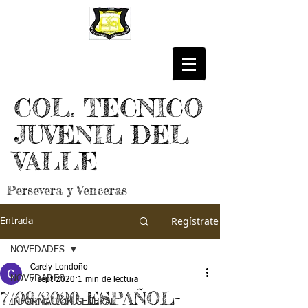
COL. TECNICO
JUVENIL DEL
VALLE
Persevera y Venceras
Regístrate
Entrada
NOVEDADES
Carely Londoño
NOVEDADES
7 sept 2020
1 min de lectura
7/09/2020 ESPAÑOL-
INFORMACIÓN GENERAL