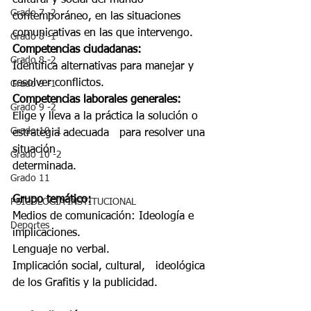
cultural y social del mundo   
Grado 7 -2
contemporáneo, en las situaciones 
comunicativas en las que intervengo. 
Grado 8 -1
Competencias ciudadanas: 
Grado 8 -2
Identifica alternativas para manejar y 
resolver conflictos. 
Grado 9 -1
Competencias laborales generales: 
Grado 9 -2
Elige y lleva a la práctica la solución o 
Grado 10 -1
estrategia adecuada   para resolver una 
situación 
Grado 10 -2
determinada.   
Grado 11
Grupo temático: 
PSICOLOGÍA INSTITUCIONAL
Medios de comunicación: Ideología e   
Deportes
implicaciones.
Lenguaje no verbal. 
Implicación social, cultural,   ideológica 
de los Grafitis y la publicidad. 